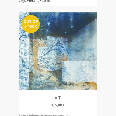
zzgl.
Versandkosten
OUT OF
STOCK
o.T.
315,00
€
Kein Mehrwertsteuerausweis, da