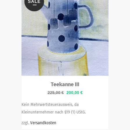
SALE
Teekanne III
Ursprünglicher
Aktueller
225,00
€
200,00
€
Preis
Preis
Kein Mehrwertsteuerausweis, da
war:
ist:
Kleinunternehmer nach §19 (1) UStG.
225,00 €
200,00 €.
zzgl.
Versandkosten