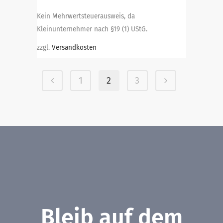
Preis
Preis
Kein Mehrwertsteuerausweis, da
war:
ist:
Kleinunternehmer nach §19 (1) UStG.
230,00 €
205,00 €.
zzgl.
Versandkosten
1
2
3
Bleib auf dem