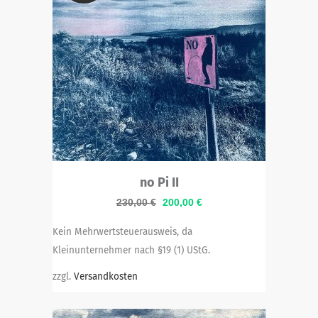
no Pi II
Ursprünglicher
Aktueller
230,00
€
200,00
€
Preis
Preis
Kein Mehrwertsteuerausweis, da
war:
ist:
Kleinunternehmer nach §19 (1) UStG.
230,00 €
200,00 €.
zzgl.
Versandkosten