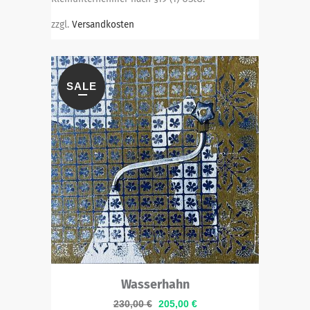
zzgl.
Versandkosten
SALE
Wasserhahn
Ursprünglicher
Aktueller
230,00
€
205,00
€