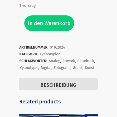
1 vorrätig
No
In den Warenkorb
PI!
quantity
ARTIKELNUMMER:
011C2024
KATEGORIE:
Cyanotypien
SCHLAGWÖRTER:
Analog
,
Artwork
,
Blaudruck
,
Cyanotypie
,
Digital
,
Fotografie
,
Grafik
,
Kunst
BESCHREIBUNG
Related products