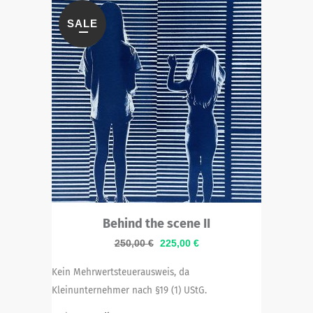
SALE
Behind the scene II
Ursprünglicher
Aktueller
250,00
€
225,00
€
Preis
Preis
Kein Mehrwertsteuerausweis, da
war:
ist:
Kleinunternehmer nach §19 (1) UStG.
250,00 €
225,00 €.